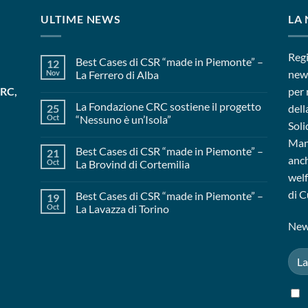
ULTIME NEWS
LA
Regi
Best Cases di CSR “made in Piemonte” –
12
news
Nov
La Ferrero di Alba
CRC,
per 
La Fondazione CRC sostiene il progetto
25
dell
Oct
“Nessuno è un’Isola”
Soli
Mant
Best Cases di CSR “made in Piemonte” –
21
anch
Oct
La Brovind di Cortemilia
welf
di C
Best Cases di CSR “made in Piemonte” –
19
Oct
La Lavazza di Torino
News