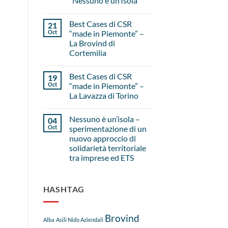
“Nessuno è un’Isola”
Best Cases di CSR
21
Oct
“made in Piemonte” –
La Brovind di
Cortemilia
Best Cases di CSR
19
Oct
“made in Piemonte” –
La Lavazza di Torino
Nessuno è un’isola –
04
Oct
sperimentazione di un
nuovo approccio di
solidarietà territoriale
tra imprese ed ETS
HASHTAG
Brovind
Alba
Asili Nido Aziendali