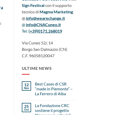
n
Sign Festival
con il supporto
ra
tecnico di
Magma Marketing
.
@
info@wearechange.it
i
@
info@CNACuneo.it
Tel:
(+39)
0171.268019
Via Cuneo 52/, 14
Borgo San Dalmazzo (CN)
C.F. 96058120047
ULTIME NEWS
Best Cases di CSR
12
Nov
“made in Piemonte” –
La Ferrero di Alba
La Fondazione CRC
25
Oct
sostiene il progetto