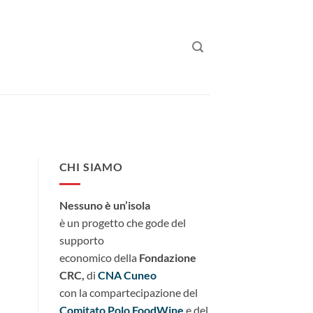
CHI SIAMO
Nessuno è un’isola
è un progetto che gode del
supporto
economico della
Fondazione
CRC,
di
CNA Cuneo
con la compartecipazione del
Comitato Polo FoodWine
e del