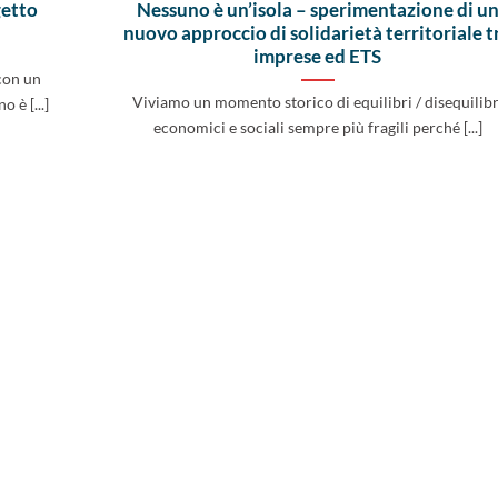
getto
Nessuno è un’isola – sperimentazione di u
nuovo approccio di solidarietà territoriale t
imprese ed ETS
con un
Viviamo un momento storico di equilibri / disequilibr
 è [...]
economici e sociali sempre più fragili perché [...]