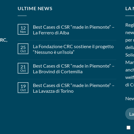
ULTIME NEWS
LA
Regi
Best Cases di CSR “made in Piemonte” –
12
news
Nov
La Ferrero di Alba
CRC,
per 
La Fondazione CRC sostiene il progetto
25
dell
Oct
“Nessuno è un’Isola”
Soli
Mant
Best Cases di CSR “made in Piemonte” –
21
anch
Oct
La Brovind di Cortemilia
welf
di C
Best Cases di CSR “made in Piemonte” –
19
Oct
La Lavazza di Torino
News