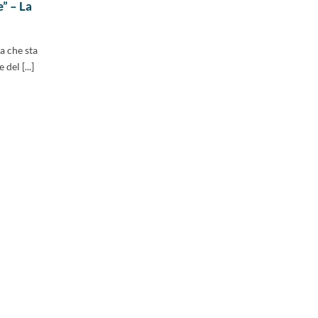
” – La
a che sta
del [...]