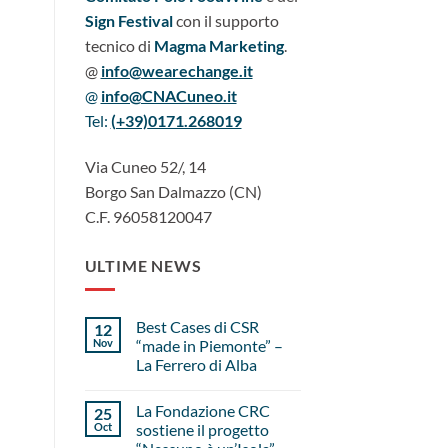
Sign Festival
con il supporto
tecnico di
Magma Marketing
.
@
info@wearechange.it
@
info@CNACuneo.it
Tel:
(+39)
0171.268019
Via Cuneo 52/, 14
Borgo San Dalmazzo (CN)
C.F. 96058120047
ULTIME NEWS
Best Cases di CSR
12
Nov
“made in Piemonte” –
La Ferrero di Alba
La Fondazione CRC
25
Oct
sostiene il progetto