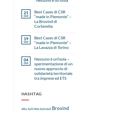
“Nessuno è un’Isola”
Best Cases di CSR
21
Oct
“made in Piemonte” –
La Brovind di
Cortemilia
Best Cases di CSR
19
Oct
“made in Piemonte” –
La Lavazza di Torino
Nessuno è un’isola –
04
Oct
sperimentazione di un
nuovo approccio di
solidarietà territoriale
tra imprese ed ETS
HASHTAG
Brovind
Alba
Asili Nido Aziendali