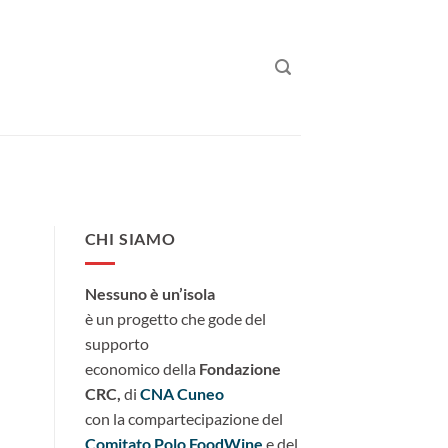
CHI SIAMO
Nessuno è un’isola
è un progetto che gode del
supporto
economico della
Fondazione
CRC,
di
CNA Cuneo
con la compartecipazione del
Comitato Polo FoodWine
e del