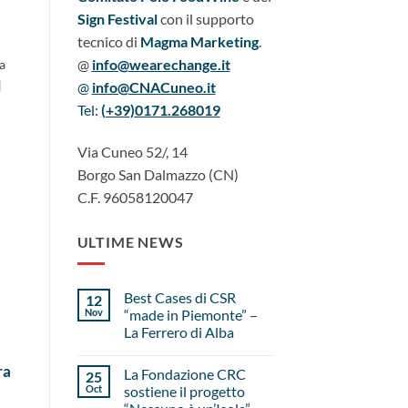
Sign Festival
con il supporto
tecnico di
Magma Marketing
.
@
info@wearechange.it
a
]
@
info@CNACuneo.it
Tel:
(+39)
0171.268019
Via Cuneo 52/, 14
Borgo San Dalmazzo (CN)
C.F. 96058120047
ULTIME NEWS
Best Cases di CSR
12
Nov
“made in Piemonte” –
La Ferrero di Alba
n
ra
La Fondazione CRC
25
Oct
sostiene il progetto