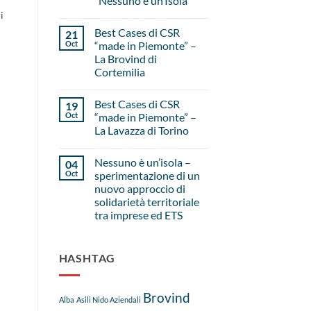
“Nessuno è un’Isola”
i
Best Cases di CSR
21
Oct
“made in Piemonte” –
La Brovind di
Cortemilia
Best Cases di CSR
19
Oct
“made in Piemonte” –
La Lavazza di Torino
Nessuno è un’isola –
04
Oct
sperimentazione di un
nuovo approccio di
solidarietà territoriale
tra imprese ed ETS
HASHTAG
Brovind
Alba
Asili Nido Aziendali