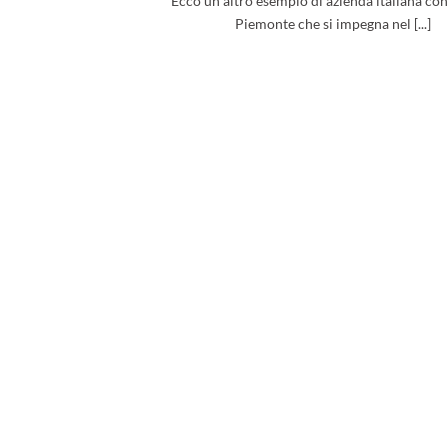
Ecco un altro esempio di azienda italiana con
Piemonte che si impegna nel [...]