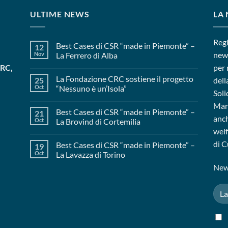
ULTIME NEWS
LA
Regi
Best Cases di CSR “made in Piemonte” –
12
news
Nov
La Ferrero di Alba
CRC,
per 
La Fondazione CRC sostiene il progetto
25
dell
Oct
“Nessuno è un’Isola”
Soli
Mant
Best Cases di CSR “made in Piemonte” –
21
anch
Oct
La Brovind di Cortemilia
welf
di C
Best Cases di CSR “made in Piemonte” –
19
Oct
La Lavazza di Torino
News