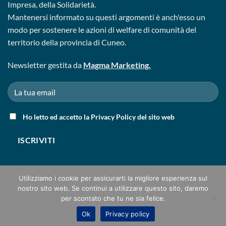
Impresa, della Solidarietà.
Mantenersi informato su questi argomenti è anch'esso un
modo per sostenere le azioni di welfare di comunità del
territorio della provincia di Cuneo.
Newsletter gestita da
Magma Marketing.
Ho letto ed accetto la
Privacy Policy
del sito web
Utilizziamo i cookie per assicurarti la migliore esperienza sul
nostro sito web. Se continui a utilizzare questo sito, daremo
CHI SIAMO
MAGAZINE
CONTATTI
IL REGOLAMENTO
per scontato che tu ne sia felice.
PRIVACY
FAQS
Ok
Privacy policy
Copyright 2026 ©
Magma Marketing | Torino - Alba